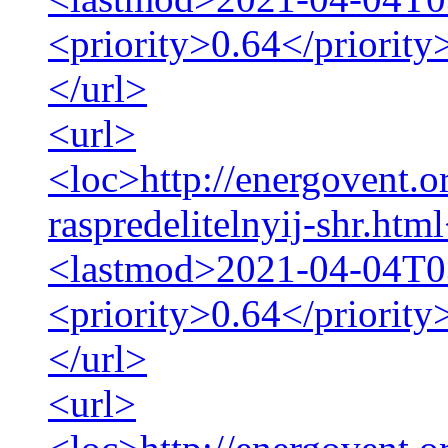
<priority>0.64</priority
</url>
<url>
<loc>http://energovent.o
raspredelitelnyij-shr.htm
<lastmod>2021-04-04T0
<priority>0.64</priority
</url>
<url>