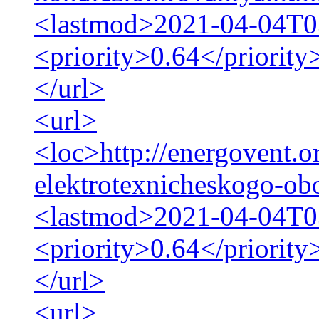
<lastmod>2021-04-04T0
<priority>0.64</priority
</url>
<url>
<loc>http://energovent.
elektrotexnicheskogo-ob
<lastmod>2021-04-04T0
<priority>0.64</priority
</url>
<url>