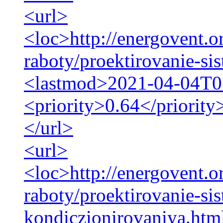
<url>
<loc>http://energovent.o
raboty/proektirovanie-si
<lastmod>2021-04-04T0
<priority>0.64</priority
</url>
<url>
<loc>http://energovent.o
raboty/proektirovanie-si
kondiczionirovaniya.htm