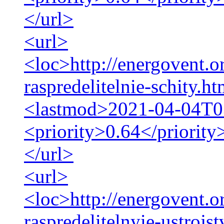
</url>
<url>
<loc>http://energovent.o
raspredelitelnie-schity.h
<lastmod>2021-04-04T0
<priority>0.64</priority
</url>
<url>
<loc>http://energovent.
raspredelitelnyie-ustrojs