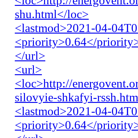
<loc>http://energovent.o
shu.html</loc>
<lastmod>2021-04-04T0
<priority>0.64</priority
</url>
<url>
<loc>http://energovent.or
silovyie-shkafyi-rssh.ht
<lastmod>2021-04-04T0
<priority>0.64</priority