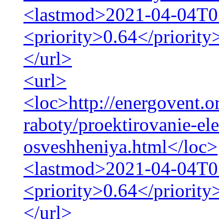
<lastmod>2021-04-04T0
<priority>0.64</priority
</url>
<url>
<loc>http://energovent.o
raboty/proektirovanie-el
osveshheniya.html</loc>
<lastmod>2021-04-04T0
<priority>0.64</priority
</url>