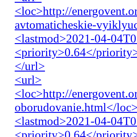
<loc>http://energovent.o
avtomaticheskie-vyiklyu
<lastmod>2021-04-04T0
<priority>0.64</priority
</url>
<url>
<loc>http://energovent.
oborudovanie.html</loc
<lastmod>2021-04-04T0
<priority>0.64</priority