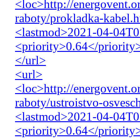
<loc>http://energovent.o
raboty/prokladka-kabel.
<lastmod>2021-04-04T0
<priority>0.64</priority
</url>
<url>
<loc>http://energovent.o
raboty/ustroistvo-osvesc
<lastmod>2021-04-04T0
<priority>0.64</priority