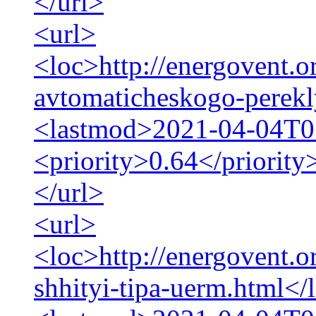
</url>
<url>
<loc>http://energovent.o
avtomaticheskogo-perekl
<lastmod>2021-04-04T0
<priority>0.64</priority
</url>
<url>
<loc>http://energovent.o
shhityi-tipa-uerm.html</