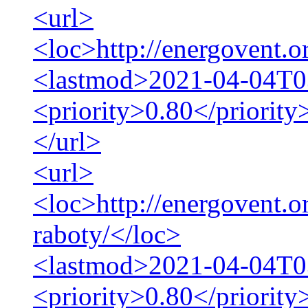
<url>
<loc>http://energovent.o
<lastmod>2021-04-04T0
<priority>0.80</priority
</url>
<url>
<loc>http://energovent.o
raboty/</loc>
<lastmod>2021-04-04T0
<priority>0.80</priority