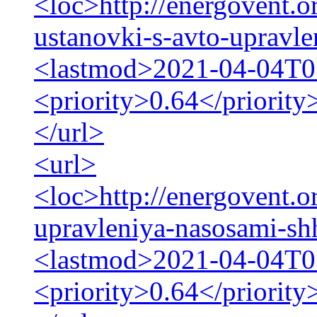
<loc>http://energovent.o
ustanovki-s-avto-upravl
<lastmod>2021-04-04T0
<priority>0.64</priority
</url>
<url>
<loc>http://energovent.o
upravleniya-nasosami-sh
<lastmod>2021-04-04T0
<priority>0.64</priority