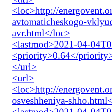
<loc>http://energovent.o
avtomaticheskogo-vklyuc
avr.html</loc>
<lastmod>2021-04-04T0
<priority>0.64</priority
</url>
<url>
<loc>http://energovent.o
osveshheniya-shho.html<
<lastmod>2021-04-04T0