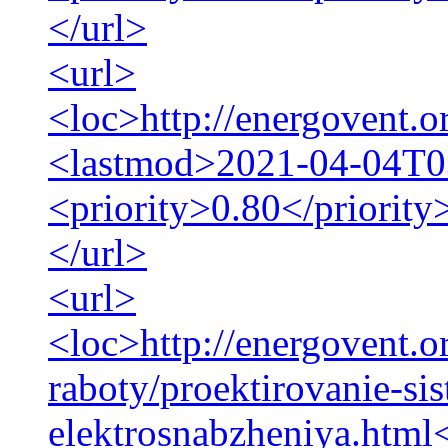
</url>
<url>
<loc>http://energovent.o
<lastmod>2021-04-04T0
<priority>0.80</priority
</url>
<url>
<loc>http://energovent.o
raboty/proektirovanie-si
elektrosnabzheniya.html