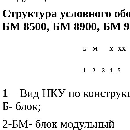
Структура условного об
БМ 8500, БМ 8900, БМ 9
Б
М
Х
ХХ
1
2
3
4
5
1
– Вид НКУ по конструк
Б- блок;
2-БМ- блок модульный