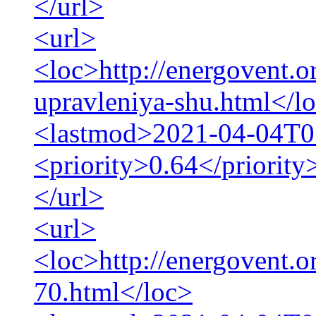
</url>
<url>
<loc>http://energovent.o
upravleniya-shu.html</l
<lastmod>2021-04-04T0
<priority>0.64</priority
</url>
<url>
<loc>http://energovent.o
70.html</loc>