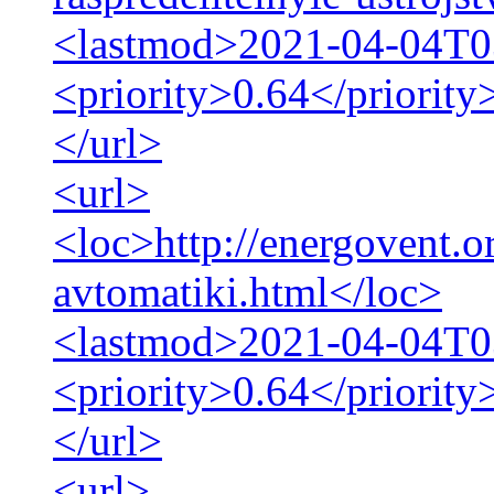
<lastmod>2021-04-04T0
<priority>0.64</priority
</url>
<url>
<loc>http://energovent.o
avtomatiki.html</loc>
<lastmod>2021-04-04T0
<priority>0.64</priority
</url>
<url>