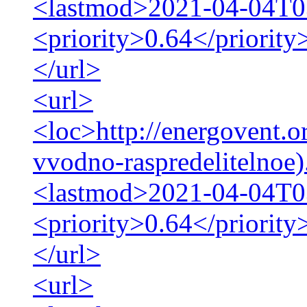
<lastmod>2021-04-04T0
<priority>0.64</priority
</url>
<url>
<loc>http://energovent.o
vvodno-raspredelitelnoe)
<lastmod>2021-04-04T0
<priority>0.64</priority
</url>
<url>