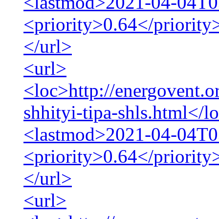
<lastmod>2021-04-04T0
<priority>0.64</priority
</url>
<url>
<loc>http://energovent.o
shhityi-tipa-shls.html</l
<lastmod>2021-04-04T0
<priority>0.64</priority
</url>
<url>